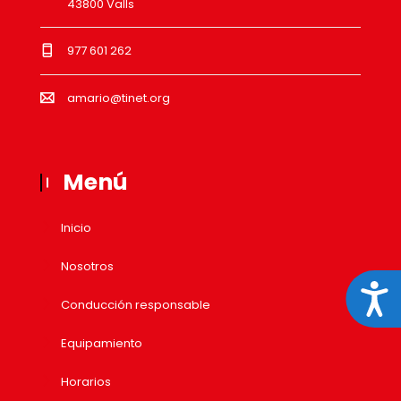
43800 Valls
977 601 262
amario@tinet.org
Menú
Inicio
Nosotros
Acces
Conducción responsable
Equipamiento
Horarios