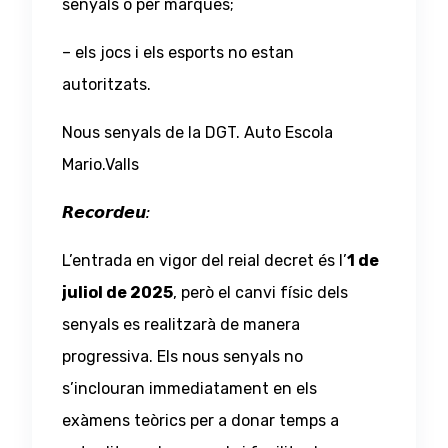
senyals o per marques;
– els jocs i els esports no estan
autoritzats.
Nous senyals de la DGT. Auto Escola
Mario.Valls
𝙍𝙚𝙘𝙤𝙧𝙙𝙚𝙪
:
L’entrada en vigor del reial decret és l’
1 de
juliol de 2025
, però el canvi físic dels
senyals es realitzarà de manera
progressiva. Els nous senyals no
s’inclouran immediatament en els
exàmens teòrics per a donar temps a