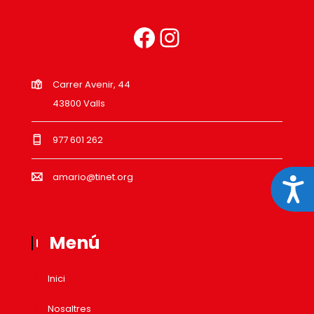
Carrer Avenir, 44
43800 Valls
977 601 262
amario@tinet.org
Acces
Menú
Inici
Nosaltres