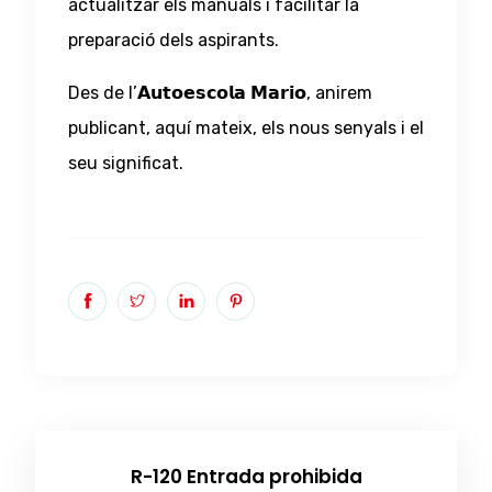
actualitzar els manuals i facilitar la
preparació dels aspirants.
Des de l’𝗔𝘂𝘁𝗼𝗲𝘀𝗰𝗼𝗹𝗮 𝗠𝗮𝗿𝗶𝗼, anirem
publicant, aquí mateix, els nous senyals i el
seu significat.
R-120 Entrada prohibida